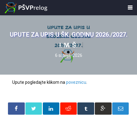
UPUTE ZA UPIS U ŠK. GODINU 2026./2027.
I. M. Š.
6 srpnja, 2026
Upute pogledajte klikom na
poveznicu
.