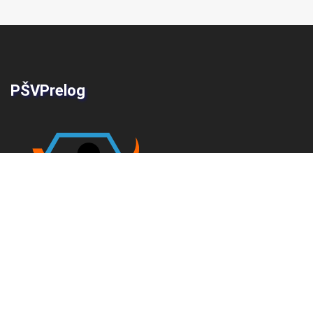
PŠVPrelog
Društvene mreže