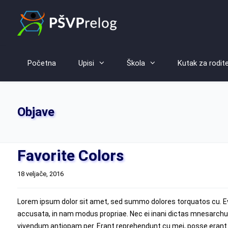
Početna
Upisi
Škola
Kutak za rodite
Objave
Favorite Colors
18 veljače, 2016
Lorem ipsum dolor sit amet, sed summo dolores torquatos cu. Eve
accusata, in nam modus propriae. Nec ei inani dictas mnesarchum
vivendum antiopam per. Erant reprehendunt cu mei, posse erant