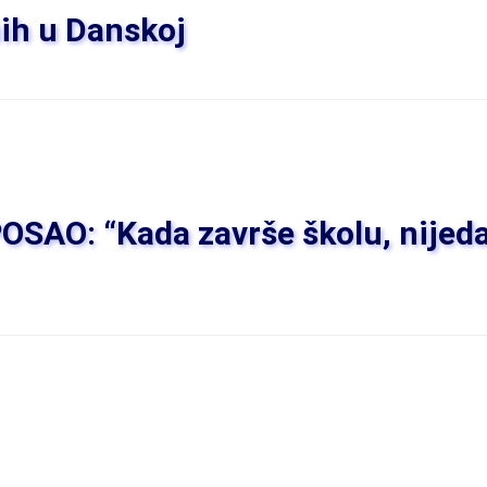
nih u Danskoj
 POSAO: “Kada završe školu, nijed