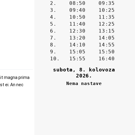
sit magna prima
t ei. An nec