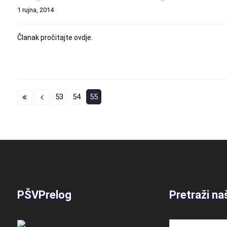
1 rujna, 2014
Članak pročitajte ovdje.
53
54
55
PŠVPrelog
Pretraži na