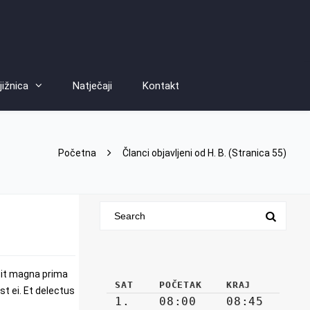
jižnica
Natječaji
Kontakt
Početna
Članci objavljeni od H. B.
(Stranica 55)
sit magna prima
t ei. Et delectus