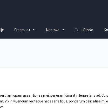
lje
Erasmus+
Nastava
LiDraNo
Kn
rti antiopam assentior ea mei, per erant dicant interpretaris ad. Cu 
. Vix in vivendum recteque necessitatibus, ponderum delicatissimi es
 et