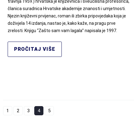
travnja 1959.) hrvatska je književnica i sveučilišna profesorica,
članica suradnica Hrvatske akademije znanosti i umjetnosti.
Njezin književni prvijenac, roman ili zbirka pripovjedaka koja je
doživjela 14 izdanja, nastao je, kako kaže, na pragu prve
zrelosti. Knjigu “Zašto sam vam lagala” napisala je 1997.
PROČITAJ VIŠE
1
2
3
4
5