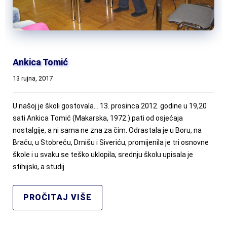
Ankica Tomić
13 rujna, 2017
U našoj je školi gostovala… 13. prosinca 2012. godine u 19,20
sati Ankica Tomić (Makarska, 1972.) pati od osjećaja
nostalgije, a ni sama ne zna za čim. Odrastala je u Boru, na
Braču, u Stobreču, Drnišu i Siveriću, promijenila je tri osnovne
škole i u svaku se teško uklopila, srednju školu upisala je
stihijski, a studij
PROČITAJ VIŠE