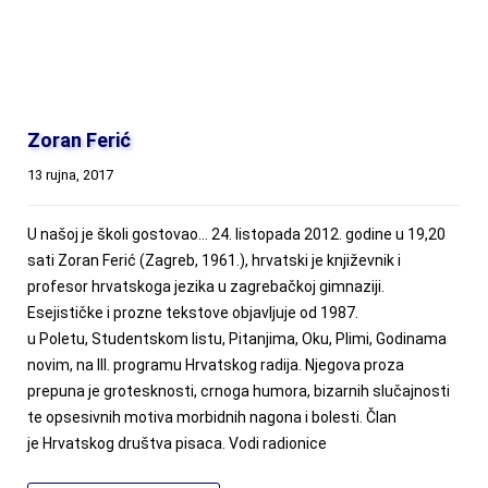
Zoran Ferić
13 rujna, 2017
U našoj je školi gostovao… 24. listopada 2012. godine u 19,20
sati Zoran Ferić (Zagreb, 1961.), hrvatski je književnik i
profesor hrvatskoga jezika u zagrebačkoj gimnaziji.
Esejističke i prozne tekstove objavljuje od 1987.
u Poletu, Studentskom listu, Pitanjima, Oku, Plimi, Godinama
novim, na III. programu Hrvatskog radija. Njegova proza
prepuna je grotesknosti, crnoga humora, bizarnih slučajnosti
te opsesivnih motiva morbidnih nagona i bolesti. Član
je Hrvatskog društva pisaca. Vodi radionice