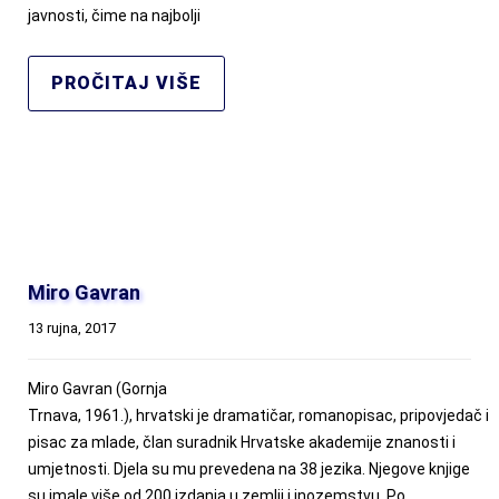
javnosti, čime na najbolji
PROČITAJ VIŠE
Miro Gavran
13 rujna, 2017
Miro Gavran (Gornja
Trnava, 1961.), hrvatski je dramatičar, romanopisac, pripovjedač i
pisac za mlade, član suradnik Hrvatske akademije znanosti i
umjetnosti. Djela su mu prevedena na 38 jezika. Njegove knjige
su imale više od 200 izdanja u zemlji i inozemstvu. Po