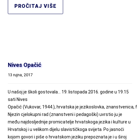
PROČITAJ VIŠE
Nives Opačić
13 rujna, 2017
U našoj je školi gostovala… 19. listopada 2016. godine u 19.15
sati Nives
Opačić (Vukovar, 1944.), hrvatska je jezikoslovka, znanstvenica, filo
Njezin cjelokupni rad (znanstveni i pedagoški) uvrstio ju je
među najdosljednije promicatelje hrvatskoga jezika i kulture u
Hrvatskoj i u velikom dijelu slavističkoga svijeta. Po jasnoći
kojom govori i piše o hrvatskom jeziku prepoznata je i u široj