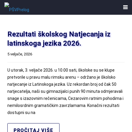
Rezultati školskog Natjecanja iz
latinskoga jezika 2026.
5 veljače, 2026
U utorak, 3. veljače 2026. u 10.00 sati, školske su se klupe
pretvorile u pravu malu rimsku arenu – održano je školsko
natjecanje iz Latinskoga jezika. Uz rekordan broj od čak 50
natjecatelja, naši su gimnazijalci punih 90 minuta odmjeravali
snage s izazovnim rečenicama, Cezarovim ratnim pohodima i
nemilosrdnim gramatičkim zavrzlamama. Konačni rezultati
dostupni su na
PROČITAJ VIŠE