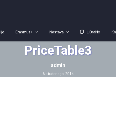
lje
Erasmus+
Nastava
LiDraNo
Kn
PriceTable3
admin
6 studenoga, 2014