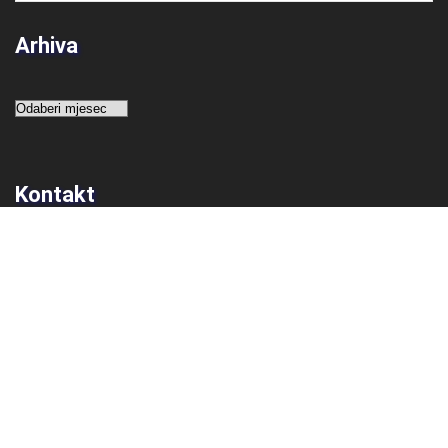
Arhiva
Arhiva
Kontakt
Adresa
Prirodoslovna škola Vladimira Preloga
Ulica grada Vukovara 269
10 000 Zagreb
Hrvatska