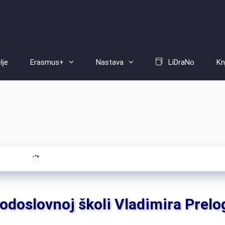
lje
Erasmus+
Nastava
LiDraNo
Kn
odoslovnoj školi Vladimira Prelo