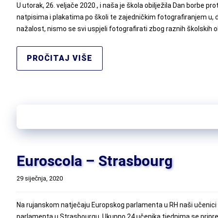
U utorak, 26. veljače 2020., i naša je škola obilježila Dan borbe pr
natpisima i plakatima po školi te zajedničkim fotografiranjem u, d
nažalost, nismo se svi uspjeli fotografirati zbog raznih školskih 
PROČITAJ VIŠE
Euroscola – Strasbourg
29 siječnja, 2020
Na rujanskom natječaju Europskog parlamenta u RH naši učenici o
parlamenta u Strasbourgu. Ukupno 24 učenika tjednima se priprema