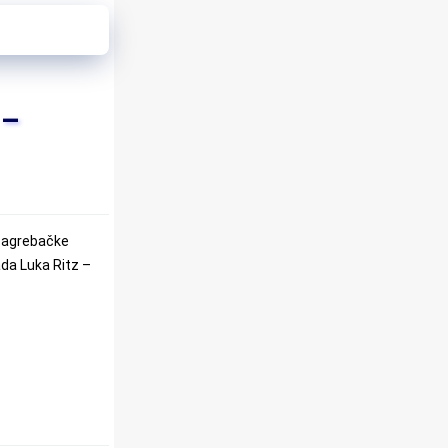
 –
 zagrebačke
rada Luka Ritz –