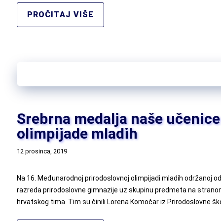
PROČITAJ VIŠE
Srebrna medalja naše učenice
olimpijade mladih
12 prosinca, 2019
Na 16. Međunarodnoj prirodoslovnoj olimpijadi mladih održanoj od
razreda prirodoslovne gimnazije uz skupinu predmeta na stranom j
hrvatskog tima. Tim su činili Lorena Komočar iz Prirodoslovne škol