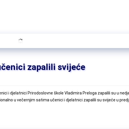
enici zapalili svijeće
ci i djelatnici Prirodoslovne škole Vladimira Preloga zapalili su u nedj
nalno u večernjim satima učenici i djelatnici zapalili su svijeće u pred