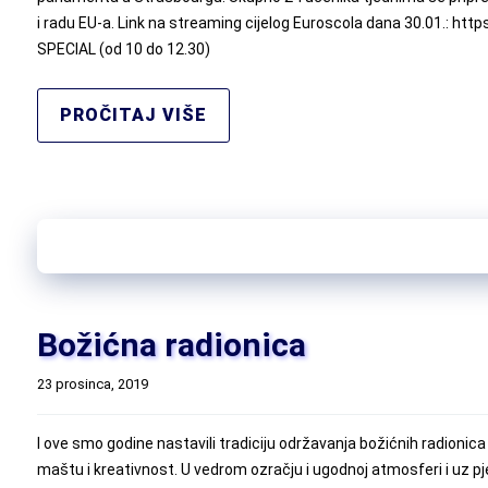
i radu EU-a. Link na streaming cijelog Euroscola dana 30.01.: 
SPECIAL (od 10 do 12.30)
PROČITAJ VIŠE
Božićna radionica
23 prosinca, 2019
I ove smo godine nastavili tradiciju održavanja božićnih radionica 
maštu i kreativnost. U vedrom ozračju i ugodnoj atmosferi i uz p