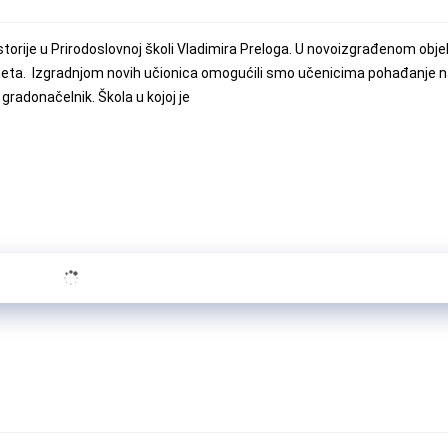
torije u Prirodoslovnoj školi Vladimira Preloga. U novoizgrađenom objekt
bineta. Izgradnjom novih učionica omogućili smo učenicima pohađanje n
e gradonačelnik. Škola u kojoj je