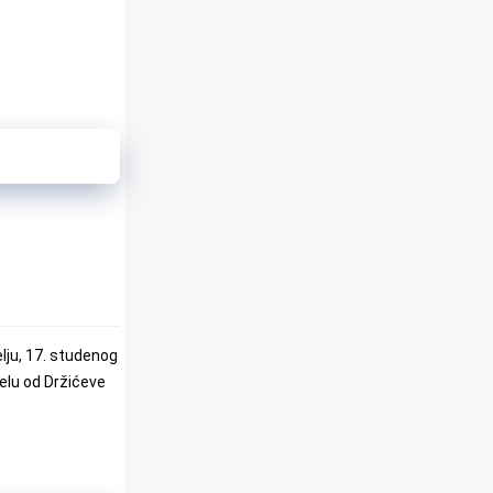
elju, 17. studenog
jelu od Držićeve