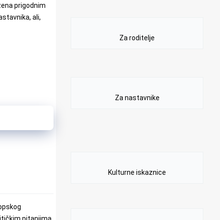
ježena prigodnim
stavnika, ali,
Za roditelje
Za nastavnike
Kulturne iskaznice
ropskog
itičkim pitanjima