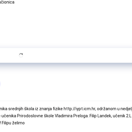
učionica
a srednjih škola iz znanja fizike http://iypt.icm.hr, održanom u nedjel
učenika Prirodoslovne škole Vladimira Preloga. Filip Landek, učenik 2.L
! Filipu želimo