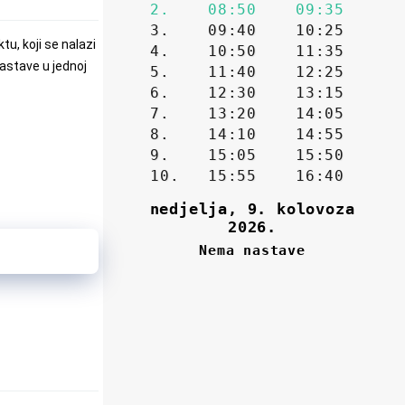
u, koji se nalazi
astave u jednoj