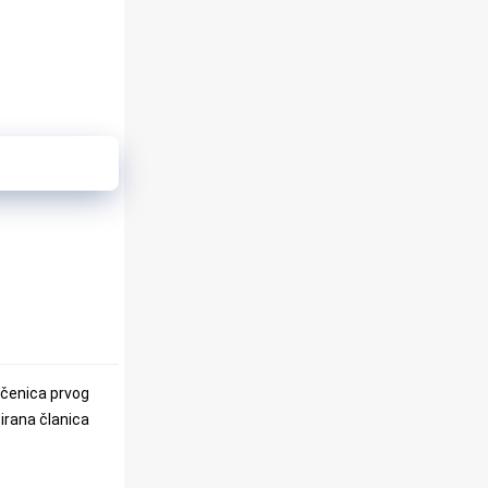
učenica prvog
irana članica