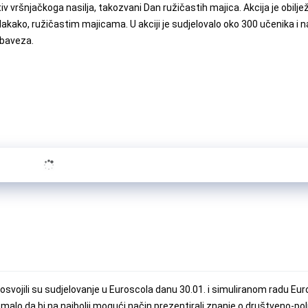
otiv vršnjačkoga nasilja, takozvani Dan ružičastih majica. Akcija je obil
akako, ružičastim majicama. U akciji je sudjelovalo oko 300 učenika i na
obaveza.
svojili su sudjelovanje u Euroscola danu 30.01. i simuliranom radu Eu
lo da bi na najbolji mogući način prezentirali znanje o društveno-pol