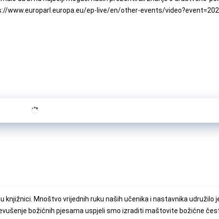
https://www.europarl.europa.eu/ep-live/en/other-events/video?event=2
u knjižnici. Mnoštvo vrijednih ruku naših učenika i nastavnika udružilo 
jevušenje božićnih pjesama uspjeli smo izraditi maštovite božićne čest