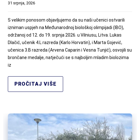
31 srpnja, 2026
S velikim ponosom objavljujemo da su naši učenici ostvarili
izniman uspjeh na Međunarodnoj biološkoj olimpijadi (IBO),
održanoj od 12. do 19. srpnja 2026. u Vilniusu, Litva. Lukas
Dlačić, učenik 4.L razreda (Karlo Horvatin), i Marta Gojević,
učenica 3.B razreda (Arvena Caparin i Vesna Tunjić), osvojili su
brončane medalje, natječući se s najboljim mladim biolozima
iz
PROČITAJ VIŠE