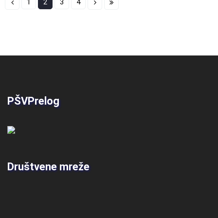
1
2
3
4
PŠVPrelog
Društvene mreže