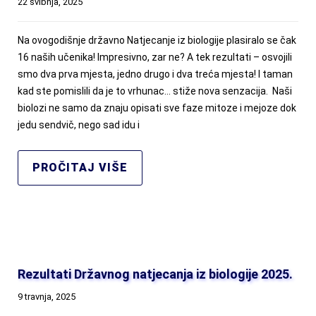
22 svibnja, 2025
Na ovogodišnje državno Natjecanje iz biologije plasiralo se čak
16 naših učenika! Impresivno, zar ne? A tek rezultati – osvojili
smo dva prva mjesta, jedno drugo i dva treća mjesta! I taman
kad ste pomislili da je to vrhunac… stiže nova senzacija. Naši
biolozi ne samo da znaju opisati sve faze mitoze i mejoze dok
jedu sendvič, nego sad idu i
PROČITAJ VIŠE
Rezultati Državnog natjecanja iz biologije 2025.
9 travnja, 2025