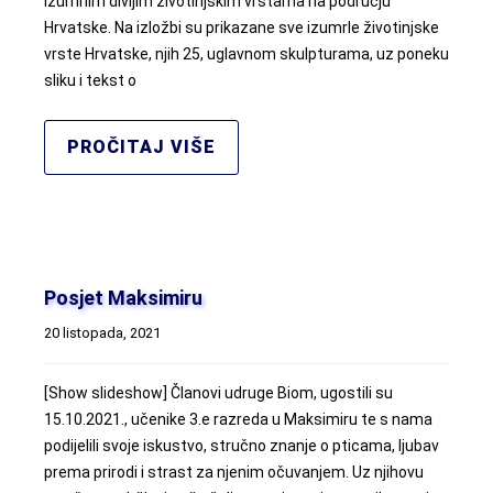
izumrlim divljim životinjskim vrstama na području
Hrvatske. Na izložbi su prikazane sve izumrle životinjske
vrste Hrvatske, njih 25, uglavnom skulpturama, uz poneku
sliku i tekst o
PROČITAJ VIŠE
Posjet Maksimiru
20 listopada, 2021
[Show slideshow] Članovi udruge Biom, ugostili su
15.10.2021., učenike 3.e razreda u Maksimiru te s nama
podijelili svoje iskustvo, stručno znanje o pticama, ljubav
prema prirodi i strast za njenim očuvanjem. Uz njihovu