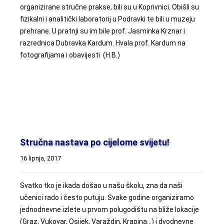
organizirane stručne prakse, bili su u Koprivnici. Obišli su
fizikalni i analitički laboratorij u Podravki te bili u muzeju
prehrane. U pratnji su im bile prof. Jasminka Krznar i
razrednica Dubravka Kardum. Hvala prof. Kardum na
fotografijama i obavijesti (H.B.)
Stručna nastava po cijelome svijetu!
16 lipnja, 2017
Svatko tko je ikada došao u našu školu, zna da naši
učenici rado i često putuju. Svake godine organiziramo
jednodnevne izlete u prvom polugodištu na bliže lokacije
(Graz, Vukovar, Osijek, Varaždin, Krapina…) i dvodnevne