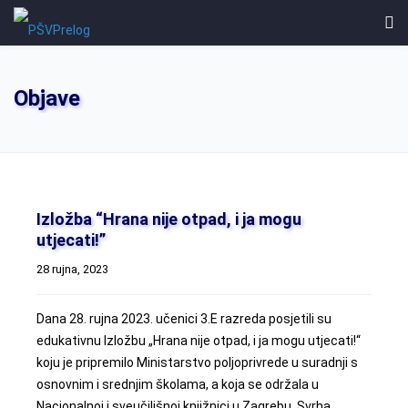
Objave
Izložba “Hrana nije otpad, i ja mogu
utjecati!”
28 rujna, 2023
Dana 28. rujna 2023. učenici 3.E razreda posjetili su
edukativnu Izložbu „Hrana nije otpad, i ja mogu utjecati!“
koju je pripremilo Ministarstvo poljoprivrede u suradnji s
osnovnim i srednjim školama, a koja se održala u
Nacionalnoj i sveučilišnoj knjižnici u Zagrebu. Svrha