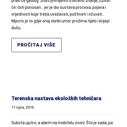
pravi će geolog znati primijeniti stečeno znanje, uživat
će i biti ponosan… jer je dio sustava procesa, pojava i
vrijednosti koje treba uvažavati, poštivati i očuvati.
Mjesto je to gdje onaj slatki umor prožima tijelo i krijepi
dušu.
PROČITAJ VIŠE
Terenska nastava ekoloških tehničara
11 rujna, 2016
Subota ujutro, a alarm na mobitelu zvoni. Što je sada, pa