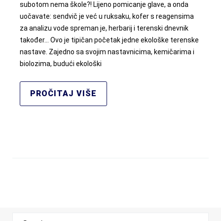
subotom nema škole?! Lijeno pomicanje glave, a onda
uočavate: sendvič je već u ruksaku, kofer s reagensima
za analizu vode spreman je, herbarij i terenski dnevnik
također… Ovo je tipičan početak jedne ekološke terenske
nastave. Zajedno sa svojim nastavnicima, kemičarima i
biolozima, budući ekološki
PROČITAJ VIŠE