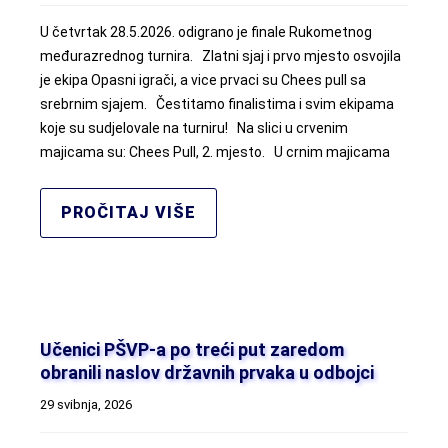
U četvrtak 28.5.2026. odigrano je finale Rukometnog
međurazrednog turnira. Zlatni sjaj i prvo mjesto osvojila
je ekipa Opasni igrači, a vice prvaci su Chees pull sa
srebrnim sjajem. Čestitamo finalistima i svim ekipama
koje su sudjelovale na turniru! Na slici u crvenim
majicama su: Chees Pull, 2. mjesto. U crnim majicama
PROČITAJ VIŠE
Učenici PŠVP-a po treći put zaredom
obranili naslov državnih prvaka u odbojci
29 svibnja, 2026