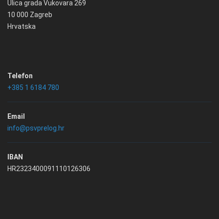
Ulica grada Vukovara 269
10 000 Zagreb
Hrvatska
Telefon
+385 1 6184 780
Email
info@psvprelog.hr
IBAN
HR2323400091110126306