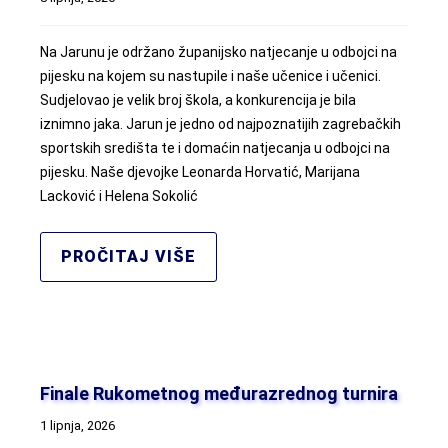
Na Jarunu je održano županijsko natjecanje u odbojci na
pijesku na kojem su nastupile i naše učenice i učenici.
Sudjelovao je velik broj škola, a konkurencija je bila
iznimno jaka. Jarun je jedno od najpoznatijih zagrebačkih
sportskih središta te i domaćin natjecanja u odbojci na
pijesku. Naše djevojke Leonarda Horvatić, Marijana
Lacković i Helena Sokolić
PROČITAJ VIŠE
Finale Rukometnog međurazrednog turnira
1 lipnja, 2026