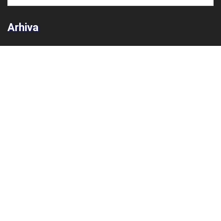
Arhiva
Arhiva
Kontakt
Adresa
Prirodoslovna škola Vladimira Preloga
Ulica grada Vukovara 269
10 000 Zagreb
Hrvatska